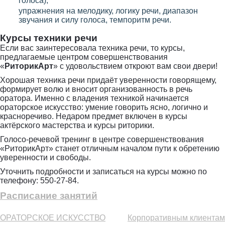
голоса);
упражнения на мелодику, логику речи, диапазон
звучания и силу голоса, темпоритм речи.
Курсы техники речи
Если вас заинтересовала техника речи, то курсы,
Отправить
предлагаемые центром совершенствования
«
РиторикАрт
» с удовольствием откроют вам свои двери!
Хорошая техника речи придаёт уверенности говорящему,
формирует волю и вносит организованность в речь
оратора. Именно с владения техникой начинается
ораторское искусство: умение говорить ясно, логично и
красноречиво. Недаром предмет включен в курсы
актёрского мастерства и курсы риторики.
Голосо-речевой тренинг в центре совершенствования
«РиторикАрт» станет отличным началом пути к обретению
уверенности и свободы.
Уточнить подробности и записаться на курсы можно по
телефону: 550-27-84.
Расписание занятий
ОРАТОРСКОЕ ИСКУССТВО
Корпоративным клиентам